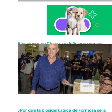
Elecciones en Chaco: se definieron nuevos
Noviembre 6, 2023
intendentes para Resistencia, Makallé y Quitili
¿Por qué la biosiderúrgica de Formosa será