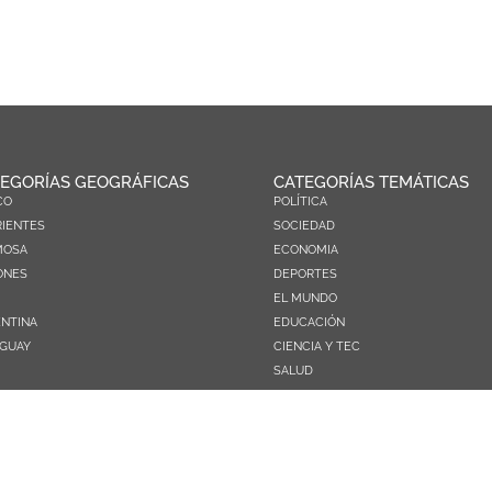
EGORÍAS GEOGRÁFICAS
CATEGORÍAS TEMÁTICAS
CO
POLÍTICA
IENTES
SOCIEDAD
MOSA
ECONOMIA
ONES
DEPORTES
EL MUNDO
NTINA
EDUCACIÓN
GUAY
CIENCIA Y TEC
SALUD
TURISMO
PRÓXIMOS PAGOS