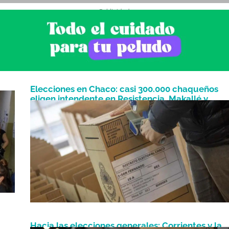
- Publicidad -
Elecciones en Chaco: casi 300.000 chaqueños
pi
eligen intendente en Resistencia, Makallé y
Noviembre 4, 2023
Quitilipi
Hacia las elecciones generales: Corrientes y la