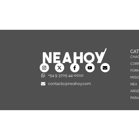
CAT
CHA
CORR
FOR
+54 9 3705 44-0010
MISI
contacto@neahoy.com
NEA
ARGE
PARA
TODOS LOS DERECHOS RESERVADOS © 2026 NEAHOY.COM