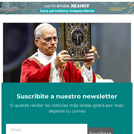
- Publicidad -
La encíclica del Papa León XIV y una reivindicación de la
Mayo 27, 2026
humanidad por sobre la IA
Suscribite a nuestro newsletter
Si querés recibir las noticias más leídas gratis por mail,
dejanos tu correo
Suscribirse