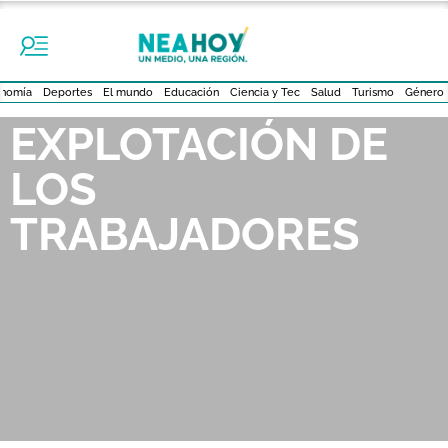
nomía
Deportes
El mundo
Educación
Ciencia y Tec
Salud
Turismo
Género
EXPLOTACIÓN DE
LOS
TRABAJADORES