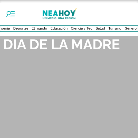
nomía
Deportes
El mundo
Educación
Ciencia y Tec
Salud
Turismo
Género
DIA DE LA MADRE