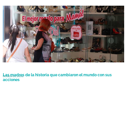
Día de la Madre con menos ventas: las pymes registraron una
Octubre 21, 2024
caída del 0,9%
Las madres de la historia que cambiaron el mundo con sus
Octubre 20, 2024
acciones