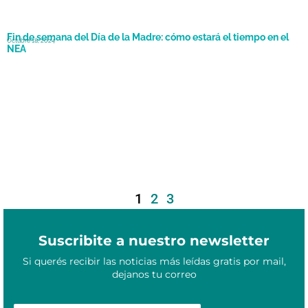
Fin de semana del Día de la Madre: cómo estará el tiempo en el
Octubre 18, 2024
NEA
1
2
3
Suscribite a nuestro newsletter
Si querés recibir las noticias más leídas gratis por mail,
dejanos tu correo