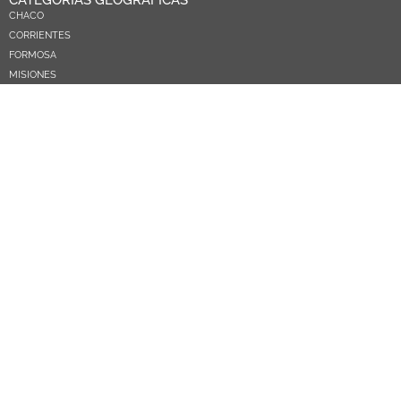
CATEGORÍAS GEOGRÁFICAS
CHACO
CORRIENTES
FORMOSA
MISIONES
NEA
ARGENTINA
PARAGUAY
CATEGORÍAS TEMÁTICAS
POLÍTICA
SOCIEDAD
ECONOMIA
DEPORTES
EL MUNDO
EDUCACIÓN
CIENCIA Y TEC
SALUD
TURISMO
PRÓXIMOS PAGOS
NOSOTROS