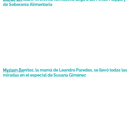
Octubre 6, 2025
de Soberanía Alimentaria
Myriam Benítez, la mamá de Leandro Paredes, se llevó todas las
Octubre 21, 2024
miradas en el especial de Susana Giménez