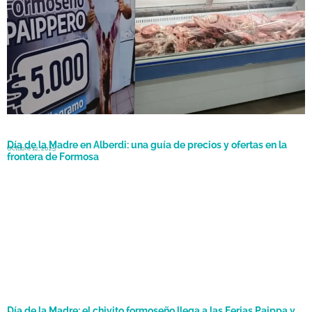
Día de la Madre en Alberdi: una guía de precios y ofertas en la
Octubre 12, 2025
frontera de Formosa
Día de la Madre: el chivito formoseño llega a las Ferias Paippa y