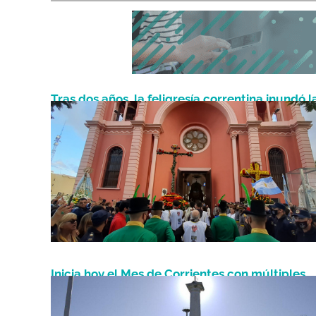
Tras dos años, la feligresía correntina inundó l
Mayo 4, 2022
calles para celebrar a la Cruz de los Milagros
Inicia hoy el Mes de Corrientes con múltiples
Abril 3, 2021
actividades