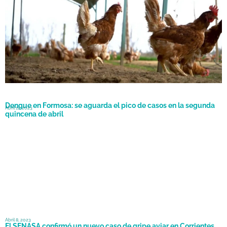
Dengue en Formosa: se aguarda el pico de casos en la segunda
Abril 11, 2023
quincena de abril
Abril 8, 2023
El SENASA confirmó un nuevo caso de gripe aviar en Corrientes