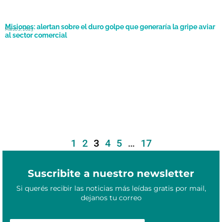
Misiones: alertan sobre el duro golpe que generaría la gripe aviar
Marzo 2, 2023
al sector comercial
1
2
3
4
5
…
17
Suscribite a nuestro newsletter
Si querés recibir las noticias más leídas gratis por mail,
dejanos tu correo