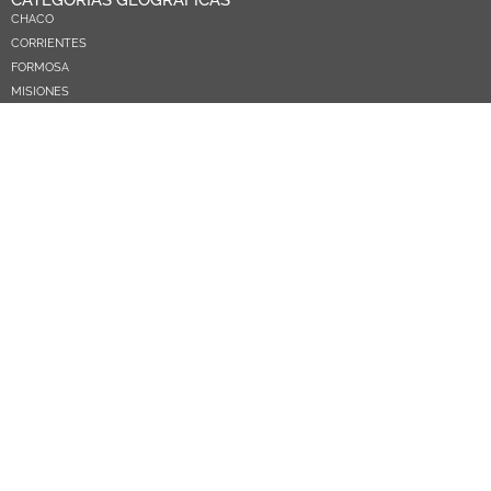
CATEGORÍAS GEOGRÁFICAS
CHACO
CORRIENTES
FORMOSA
MISIONES
NEA
ARGENTINA
PARAGUAY
CATEGORÍAS TEMÁTICAS
POLÍTICA
SOCIEDAD
ECONOMIA
DEPORTES
EL MUNDO
EDUCACIÓN
CIENCIA Y TEC
SALUD
TURISMO
PRÓXIMOS PAGOS
NOSOTROS