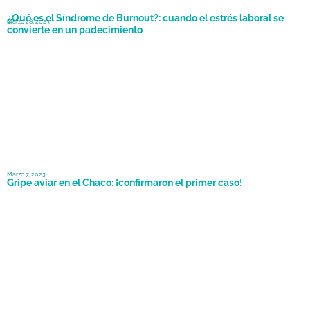
¿Qué es el Síndrome de Burnout?: cuando el estrés laboral se
Marzo 28, 2023
convierte en un padecimiento
Marzo 7, 2023
Gripe aviar en el Chaco: ¡confirmaron el primer caso!