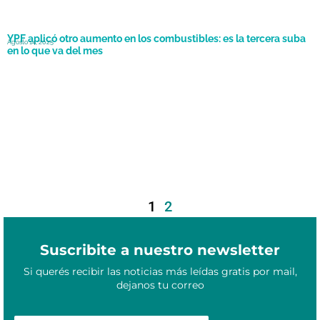
YPF aplicó otro aumento en los combustibles: es la tercera suba
Agosto 14, 2025
en lo que va del mes
1
2
Suscribite a nuestro newsletter
Si querés recibir las noticias más leídas gratis por mail,
dejanos tu correo