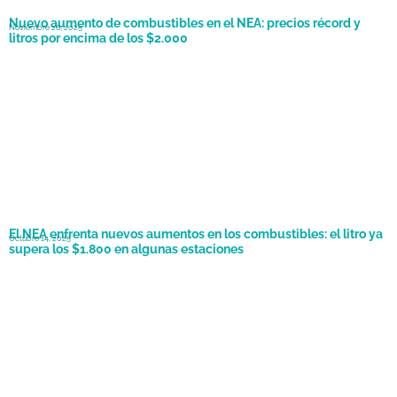
Nuevo aumento de combustibles en el NEA: precios récord y
Noviembre 26, 2025
litros por encima de los $2.000
El NEA enfrenta nuevos aumentos en los combustibles: el litro ya
Octubre 14, 2025
supera los $1.800 en algunas estaciones