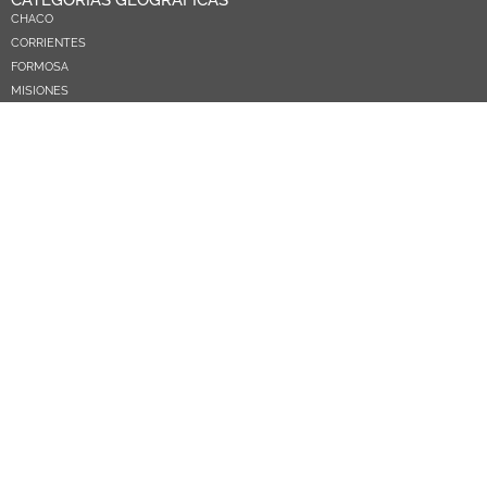
CATEGORÍAS GEOGRÁFICAS
CHACO
CORRIENTES
FORMOSA
MISIONES
NEA
ARGENTINA
PARAGUAY
CATEGORÍAS TEMÁTICAS
POLÍTICA
SOCIEDAD
ECONOMIA
DEPORTES
EL MUNDO
EDUCACIÓN
CIENCIA Y TEC
SALUD
TURISMO
PRÓXIMOS PAGOS
NOSOTROS