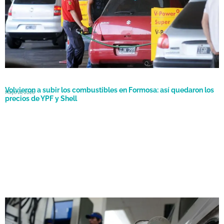
Volvieron a subir los combustibles en Formosa: así quedaron los
Mayo 18, 2026
precios de YPF y Shell
Mayo 15, 2026
Cargar el tanque, un lujo: nueva suba de combustibles en Chaco