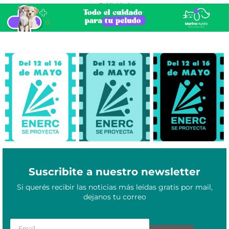
- Publicidad -
ENERC Se Proyecta: 10 años de cine formoseño, identidad y
Mayo 12, 2025
resistencia cultural
Suscribite a nuestro newsletter
Si querés recibir las noticias más leídas gratis por mail,
dejanos tu correo