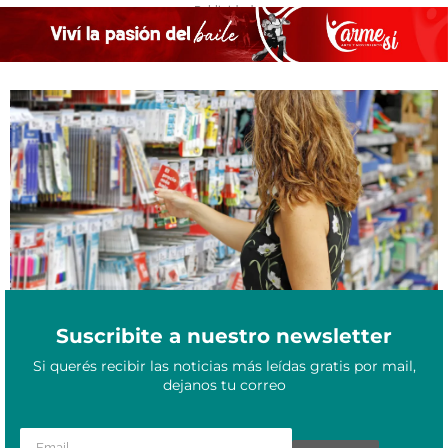
- Publicidad -
Frente al nuevo ciclo lectivo, Hugo Passalacqua anunció los
Febrero 5, 2024
programas Ahora Escolar y Ahora Texto
Suscribite a nuestro newsletter
Si querés recibir las noticias más leídas gratis por mail,
dejanos tu correo