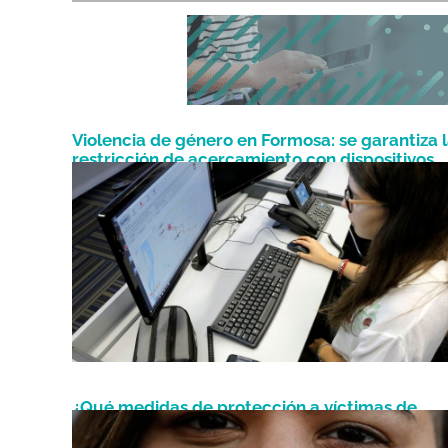
Violencia de género en Formosa: se garantiza 
restricción de acercamiento con dispositivos
Mayo 12, 2023
duales y ya hay más de 20 parejas monitoread
¿Qué medidas de protección a víctimas de
Agosto 4, 2021
violencias existen en Chaco?