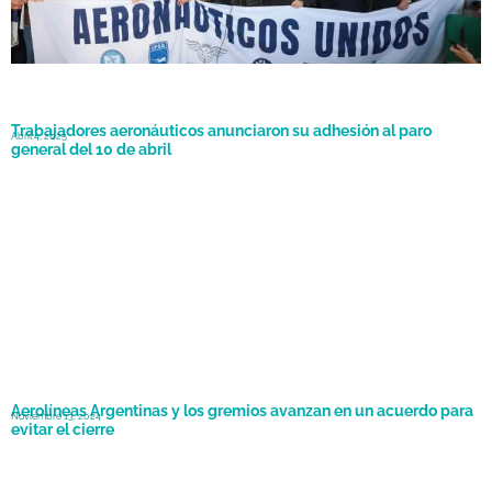
Trabajadores aeronáuticos anunciaron su adhesión al paro
Abril 4, 2025
general del 10 de abril
Aerolíneas Argentinas y los gremios avanzan en un acuerdo para
Noviembre 13, 2024
evitar el cierre