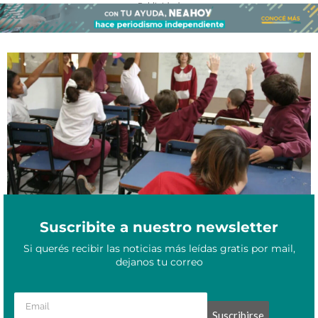
- Publicidad -
Suben un 10% las cuotas de colegios privados en Corrientes:
Mayo 21, 2026
cuánto se pagará por mes
Suscribite a nuestro newsletter
Si querés recibir las noticias más leídas gratis por mail,
dejanos tu correo
Suscribirse