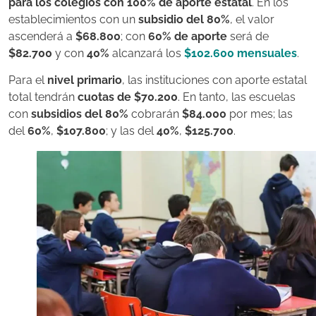
para los colegios con 100% de aporte estatal
. En los
establecimientos con un
subsidio del 80%
, el valor
ascenderá a
$68.800
; con
60% de aporte
será de
$82.700
y con
40%
alcanzará los
$102.600 mensuales
.
Para el
nivel primario
, las instituciones con aporte estatal
total tendrán
cuotas de $70.200
. En tanto, las escuelas
con
subsidios del 80%
cobrarán
$84.000
por mes; las
del
60%
,
$107.800
; y las del
40%
,
$125.700
.