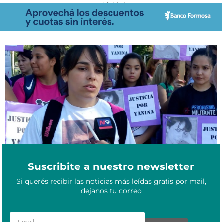
- Publicidad -
Belén Sequeira: “Fue muy importante que las mujeres griten el
Marzo 21, 2022
nombre de Yanina en las calles”
Suscribite a nuestro newsletter
Si querés recibir las noticias más leídas gratis por mail,
dejanos tu correo