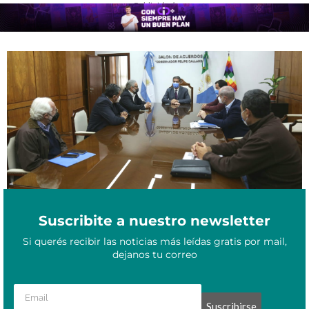
- Publicidad -
Plan Ganadero para el Norte Grande: conocé los lineamientos y
Junio 24, 2021
beneficios para el NEA
Suscribite a nuestro newsletter
Si querés recibir las noticias más leídas gratis por mail,
dejanos tu correo
Suscribirse