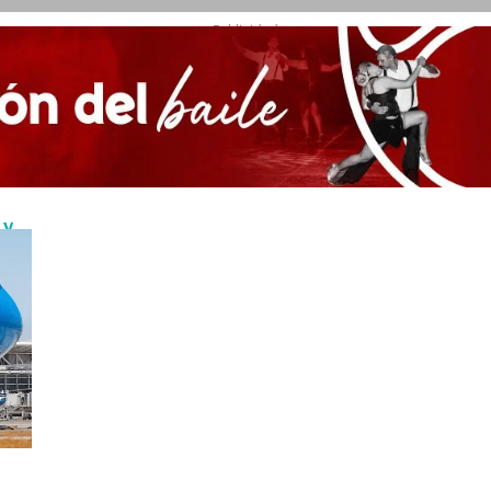
- Publicidad -
 y
ste