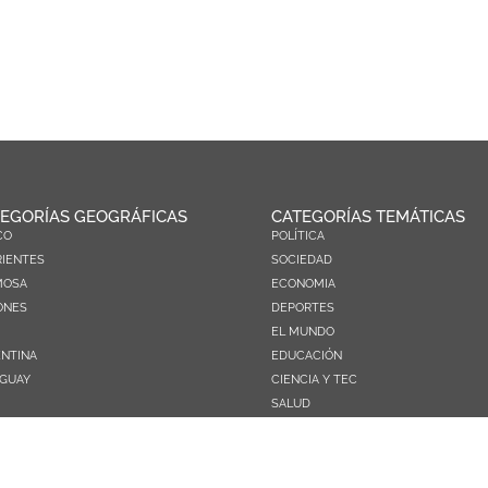
EGORÍAS GEOGRÁFICAS
CATEGORÍAS TEMÁTICAS
CO
POLÍTICA
IENTES
SOCIEDAD
MOSA
ECONOMIA
ONES
DEPORTES
EL MUNDO
NTINA
EDUCACIÓN
GUAY
CIENCIA Y TEC
SALUD
TURISMO
PRÓXIMOS PAGOS