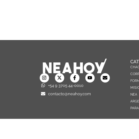
CAT
CHA
CORR
FOR
+54 9 3705 44-0010
MISI
contacto@neahoy.com
NEA
ARGE
PARA