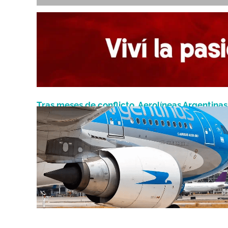
Tras meses de conflicto, Aerolíneas Argentinas
Noviembre 15, 2024
los gremios firmaron un acuerdo: en qué consi