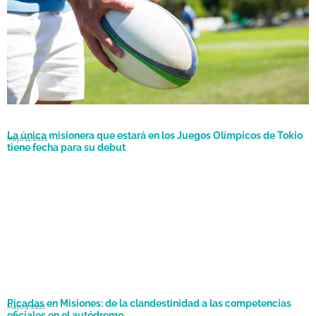
La única misionera que estará en los Juegos Olímpicos de Tokio
Mayo 11, 2021
tiene fecha para su debut
Picadas en Misiones: de la clandestinidad a las competencias
Mayo 9, 2021
oficiales en el autódromo