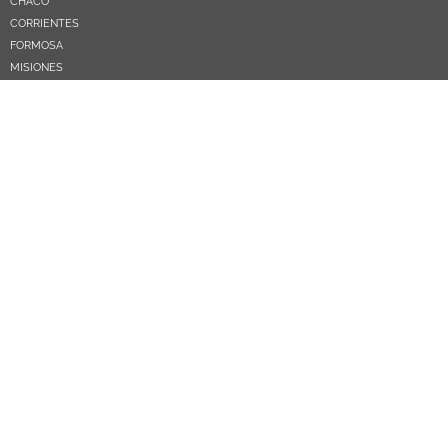
CHACO
CORRIENTES
FORMOSA
MISIONES
NEA
ARGENTINA
PARAGUAY
CATEGORÍAS TEMÁTICAS
POLÍTICA
SOCIEDAD
ECONOMIA
DEPORTES
EL MUNDO
EDUCACIÓN
CIENCIA Y TEC
SALUD
TURISMO
PRÓXIMOS PAGOS
NOSOTROS
CONTACTO