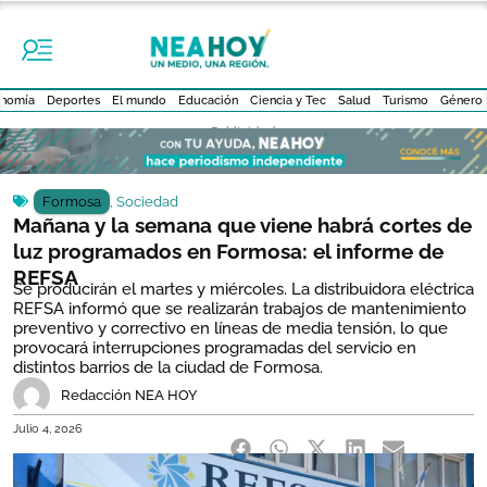
nomía
Deportes
El mundo
Educación
Ciencia y Tec
Salud
Turismo
Género
- Publicidad -
Formosa
,
Sociedad
Mañana y la semana que viene habrá cortes de
luz programados en Formosa: el informe de
REFSA
Se producirán el martes y miércoles. La distribuidora eléctrica
REFSA informó que se realizarán trabajos de mantenimiento
preventivo y correctivo en líneas de media tensión, lo que
provocará interrupciones programadas del servicio en
distintos barrios de la ciudad de Formosa.
Redacción NEA HOY
Julio 4, 2026