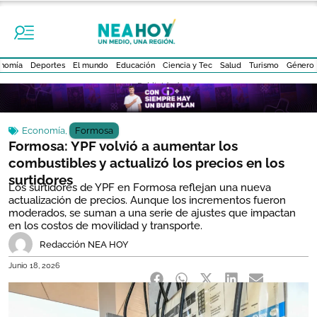
nomía
Deportes
El mundo
Educación
Ciencia y Tec
Salud
Turismo
Género
- Publicidad -
Economía
,
Formosa
Formosa: YPF volvió a aumentar los
combustibles y actualizó los precios en los
surtidores
Los surtidores de YPF en Formosa reflejan una nueva
actualización de precios. Aunque los incrementos fueron
moderados, se suman a una serie de ajustes que impactan
en los costos de movilidad y transporte.
Redacción NEA HOY
Junio 18, 2026