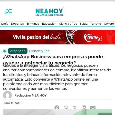
nomía
Deportes
El mundo
Educación
Ciencia y Tec
Salud
Turismo
Género
- Publicidad -
Argentina
,
Ciencia y Tec
¿WhatsApp Business para empresas puede
ayudar a potenciar tu negocio?
Gracias a la inteligencia artificial, los negocios pueden
analizar comportamientos de compra, identificar intereses de
los clientes y brindar información relevante de forma
automática. Esto convierte a WhatsApp online en una
plataforma cada vez más eficiente para generar
conversiones y aumentar las ventas.
Redacción NEA HOY
Junio 11, 2026