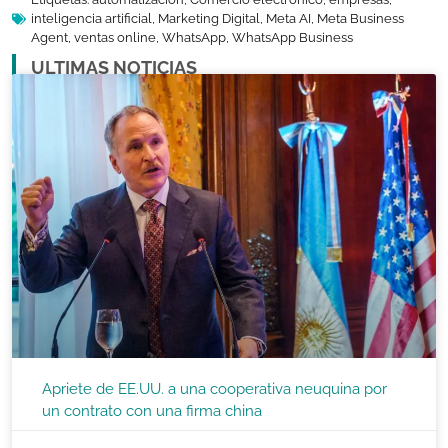
inteligencia artificial
,
Marketing Digital
,
Meta AI
,
Meta Business
Agent
,
ventas online
,
WhatsApp
,
WhatsApp Business
ULTIMAS NOTICIAS
Apriete de EE.UU. a una cooperativa neuquina por
un contrato con una firma china