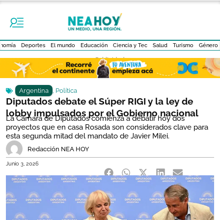
nomía
Deportes
El mundo
Educación
Ciencia y Tec
Salud
Turismo
Género
- Publicidad -
Argentina
,
Política
Diputados debate el Súper RIGI y la ley de
lobby impulsados por el Gobierno nacional
La Cámara de Diputados comienza a debatir hoy dos
proyectos que en casa Rosada son considerados clave para
esta segunda mitad del mandato de Javier Milei.
Redacción NEA HOY
Junio 3, 2026