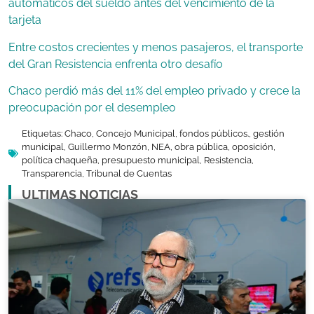
automáticos del sueldo antes del vencimiento de la
tarjeta
Entre costos crecientes y menos pasajeros, el transporte
del Gran Resistencia enfrenta otro desafío
Chaco perdió más del 11% del empleo privado y crece la
preocupación por el desempleo
Etiquetas:
Chaco
,
Concejo Municipal
,
fondos públicos.
,
gestión
municipal
,
Guillermo Monzón
,
NEA
,
obra pública
,
oposición
,
política chaqueña
,
presupuesto municipal
,
Resistencia
,
Transparencia
,
Tribunal de Cuentas
ULTIMAS NOTICIAS