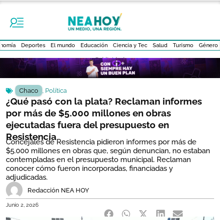
nomía
Deportes
El mundo
Educación
Ciencia y Tec
Salud
Turismo
Género
- Publicidad -
Chaco
,
Política
¿Qué pasó con la plata? Reclaman informes
por más de $5.000 millones en obras
ejecutadas fuera del presupuesto en
Resistencia
Concejales de Resistencia pidieron informes por más de
$5.000 millones en obras que, según denuncian, no estaban
contempladas en el presupuesto municipal. Reclaman
conocer cómo fueron incorporadas, financiadas y
adjudicadas.
Redacción NEA HOY
Junio 2, 2026