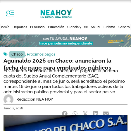
nomía
Deportes
El mundo
Educación
Ciencia y Tec
Salud
Turismo
Género
- Publicidad -
Chaco
,
Próximos pagos
Aguinaldo 2026 en Chaco: anunciaron la
fecha de pago para empleados públicos
El Gobierno provincial informó que el pago de la primera
cuota del Sueldo Anual Complementario (SAC),
correspondiente al mes de junio, será acreditado el próximo
martes 16 de junio para todos los trabajadores activos de la
administración pública provincial y para el sector pasivo.
Redacción NEA HOY
Junio 2, 2026