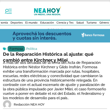
nomía
Deportes
El mundo
Educación
Ciencia y Tec
Salud
Turismo
Género
- Publicidad -
Formosa
,
Política
De la Reparación Histórica al ajuste: qué
cambió entre Kirchner y Milei
A más de dos décadas de la firma del Acta de Reparación
Histórica entre Néstor Kirchner y Gildo Insfrán, Formosa
exhibe una transformación marcada por rutas, hospitales,
escuelas, redes eléctricas y conectividad que cambiaron la
estructura de una provincia históricamente relegada. En
contraste con el actual escenario de ajuste y paralización de
la obra pública impulsado por Javier Milei, el caso formoseño
vuelve a poner en debate el rol del Estado, el federalismo y
los modelos de desarrollo para el país..
Redacción NEA HOY