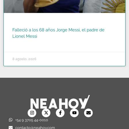
Falleció a los 68 años Jorge Messi, el padre de
Lionel Messi
READ MORE »
8 agosto, 2026
+54 9 3705 44-0010
contacto@neahoy.com