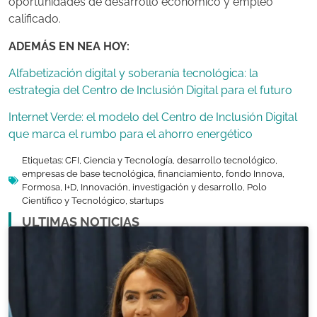
oportunidades de desarrollo económico y empleo
calificado.
ADEMÁS EN NEA HOY:
Alfabetización digital y soberanía tecnológica: la
estrategia del Centro de Inclusión Digital para el futuro
Internet Verde: el modelo del Centro de Inclusión Digital
que marca el rumbo para el ahorro energético
Etiquetas:
CFI
,
Ciencia y Tecnología
,
desarrollo tecnológico
,
empresas de base tecnológica
,
financiamiento
,
fondo Innova
,
Formosa
,
I+D
,
Innovación
,
investigación y desarrollo
,
Polo
Científico y Tecnológico
,
startups
ULTIMAS NOTICIAS