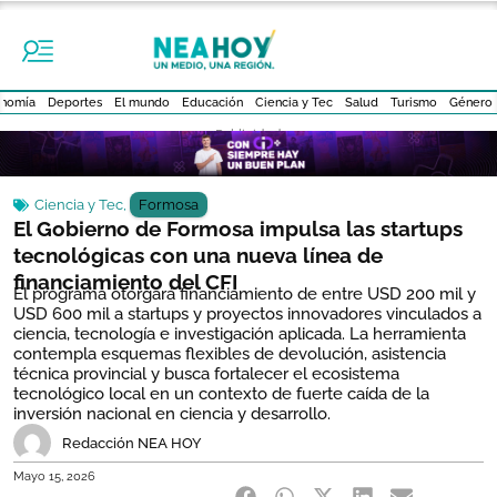
nomía
Deportes
El mundo
Educación
Ciencia y Tec
Salud
Turismo
Género
- Publicidad -
Ciencia y Tec
,
Formosa
El Gobierno de Formosa impulsa las startups
tecnológicas con una nueva línea de
financiamiento del CFI
El programa otorgará financiamiento de entre USD 200 mil y
USD 600 mil a startups y proyectos innovadores vinculados a
ciencia, tecnología e investigación aplicada. La herramienta
contempla esquemas flexibles de devolución, asistencia
técnica provincial y busca fortalecer el ecosistema
tecnológico local en un contexto de fuerte caída de la
inversión nacional en ciencia y desarrollo.
Redacción NEA HOY
Mayo 15, 2026