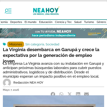
nomía
Deportes
El mundo
Educación
Ciencia y Tec
Salud
Turismo
Género
- Publicidad -
Misiones
,
Sin categoría
,
Sociedad
La Virginia desembarca en Garupá y crece la
expectativa por la generación de empleo
joven
La empresa La Virginia avanza con su instalación en Garupá y
anticipan próximas búsquedas laborales para cubrir puestos
administrativos, logísticos y de distribución. Desde el
municipio esperan un impacto positivo en el empleo local.
Redacción NEA HOY
Mayo 7, 2026