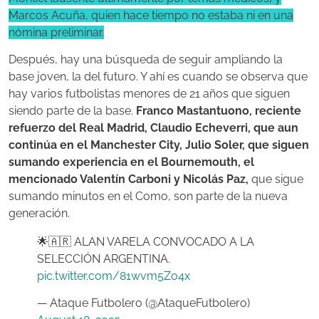
Marcos Acuña, quien hace tiempo no estaba ni en una
nómina preliminar.
Después, hay una búsqueda de seguir ampliando la
base joven, la del futuro. Y ahí es cuando se observa que
hay varios futbolistas menores de 21 años que siguen
siendo parte de la base.
Franco Mastantuono, reciente
refuerzo del Real Madrid, Claudio Echeverri, que aun
continúa en el Manchester City, Julio Soler, que siguen
sumando experiencia en el Bournemouth, el
mencionado Valentín Carboni y Nicolás Paz,
que sigue
sumando minutos en el Como, son parte de la nueva
generación.
🌟🇦🇷 ALAN VARELA CONVOCADO A LA
SELECCIÓN ARGENTINA.
pic.twitter.com/81wvm5Zo4x
— Ataque Futbolero (@AtaqueFutbolero)