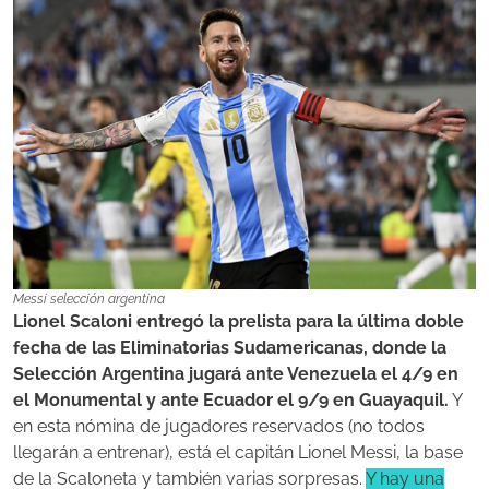
Messi selección argentina
Lionel Scaloni entregó la prelista para la última doble
fecha de las Eliminatorias Sudamericanas, donde la
Selección Argentina jugará ante Venezuela el 4/9 en
el Monumental y ante Ecuador el 9/9 en Guayaquil.
Y
en esta nómina de jugadores reservados (no todos
llegarán a entrenar), está el capitán Lionel Messi, la base
de la Scaloneta y también varias sorpresas.
Y hay una