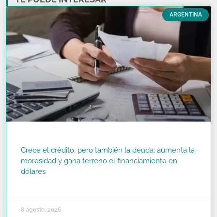
ARGENTINA
Crece el crédito, pero también la deuda: aumenta la
morosidad y gana terreno el financiamiento en
dólares
READ MORE »
8 agosto, 2026