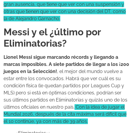
gran ausencia, que tiene que ver con una suspensión y
otras que tienen que ver con una decisión del DT, como
la de Alejandro Garnacho.
Messi y el ¿último por
Eliminatorias?
Lionel Messi sigue marcando récords y llegando a
marcas imposibles. A siete partidos de llegar a los ¡200
juegos en la Selección!
, el mejor del mundo vuelve a
estar entre los convocados. Habrá que ver cuál es su
condición física (le quedan partidos por Leagues Cup y
MLS) pero si está en óptimas condiciones, podrían ser
sus últimos partidos en Eliminatorias y quizás uno de los
últimos oficiales en nuestro país.
Con la idea de jugar el
Mundial 2026, después de la cita máxima será difícil que
el 10 continúe, ya con más de 39 años.