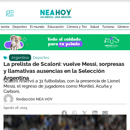
nomía
Deportes
El mundo
Educación
Ciencia y Tec
Salud
Turismo
Género
- Publicidad -
Argentina
,
Deportes
La prelista de Scaloni: vuelve Messi, sorpresas
y llamativas ausencias en la Selección
Argentina
Scaloni reservó a 31 futbolistas, con la presencia de Lionel
Messi, el regreso de jugadores como Montiel, Acuña y
Carboni,
Redacción NEA HOY
Agosto 18, 2025