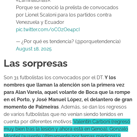
«Eliminatorias»:
Porque se conoció la prelista de convocados
por Lionel Scaloni para los partidos contra
Venezuela y Ecuador
pic.twitter.com/0COzOe4pcI
— ¿Por qué es tendencia? (@porquetendencia)
August 18, 2025
Las sorpresas
Son 31 futbolistas los convocados por el DT.
Y los
nombres que llaman la atención son la primera vez
para Alan Varela, aquel volante de Boca que la rompe
en el Porto, y José Manuel López, el delantero de gran
momento de Palmeiras
. Además, se dan los regresos
de varios futbolistas que no venían siendo tenidos en
cuenta por diferentes motivos:
Valentín Carboni (regresó
muy bien tras la lesión y ahora está en Genoa), Gonzalo
Montiel (ausente últimamente por temas médicos) y