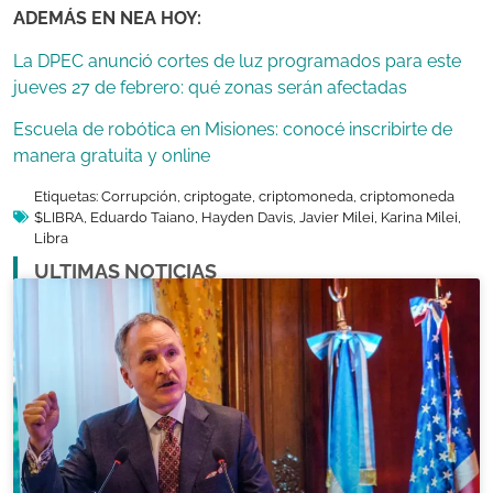
ADEMÁS EN NEA HOY:
La DPEC anunció cortes de luz programados para este
jueves 27 de febrero: qué zonas serán afectadas
Escuela de robótica en Misiones: conocé inscribirte de
manera gratuita y online
Etiquetas:
Corrupción
,
criptogate
,
criptomoneda
,
criptomoneda
$LIBRA
,
Eduardo Taiano
,
Hayden Davis
,
Javier Milei
,
Karina Milei
,
Libra
ULTIMAS NOTICIAS