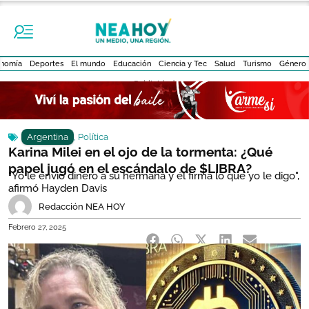
nomía
Deportes
El mundo
Educación
Ciencia y Tec
Salud
Turismo
Género
- Publicidad -
Argentina
,
Política
Karina Milei en el ojo de la tormenta: ¿Qué
papel jugó en el escándalo de $LIBRA?
"Yo le envío dinero a su hermana y él firma lo que yo le digo",
afirmó Hayden Davis
Redacción NEA HOY
Febrero 27, 2025