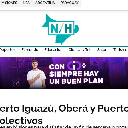
MISIONES
NEA
ARGENTINA
PARAGUAY
Deportes
El mundo
Educación
Ciencia y Tec
Salud
Turismo
- Publicidad -
erto Iguazú, Oberá y Puerto
colectivos
s en Misiones para disfrutar de un fin de semana o gozar