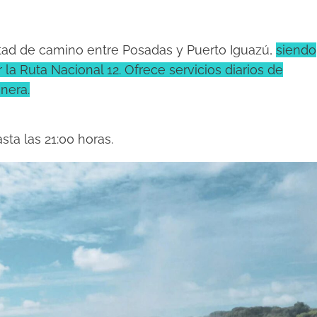
tad de camino entre Posadas y Puerto Iguazú,
siendo
la Ruta Nacional 12. Ofrece servicios diarios de
nera.
asta las 21:00 horas.