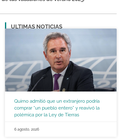
ULTIMAS NOTICIAS
Quirno admitió que un extranjero podría
comprar “un pueblo entero” y reavivó la
polémica por la Ley de Tierras
6 agosto, 2026