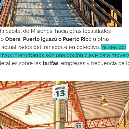
 la capital de Misiones, hacia otras localidades
mo
Oberá
,
Puerto Iguazú o Puerto Ric
o u otras
 actualizados del transporte en colectivo.
Ya sea por
olectivos interurbanos son una opción clave para mover
detalles sobre las
tarifas
, empresas y frecuencia de l