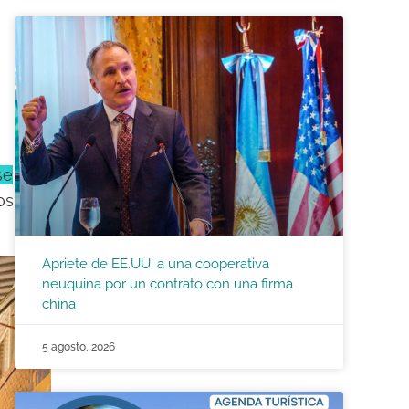
se
os
Apriete de EE.UU. a una cooperativa
neuquina por un contrato con una firma
china
5 agosto, 2026