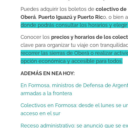
Puedes adquirir los boletos de
colectivo de
Oberá
,
Puerto Iguazú y Puerto Ric
o, o bien 
donde podrás consultar los horarios y elegir
Conocer los
precios y horarios de los colec
clave para organizar tu viaje con tranquilida
recorrer las sierras de Oberá o realizar acti
opción económica y accesible para todos.
ADEMÁS EN NEA HOY:
En Formosa, ministros de Defensa de Argent
armadas a la frontera
Colectivos en Formosa: desde el lunes se uni
acceso en el sur
Receso administrativo: se anunció que se ex