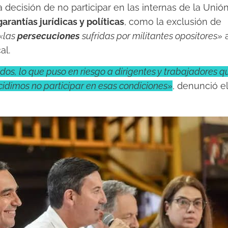
 decisión de no participar en las internas de la Unió
garantías jurídicas y políticas
, como la exclusión de
«las
persecuciones
sufridas por militantes opositores»
al.
ados, lo que puso en riesgo a dirigentes y trabajadores q
cidimos no participar en esas condiciones»
, denunció el