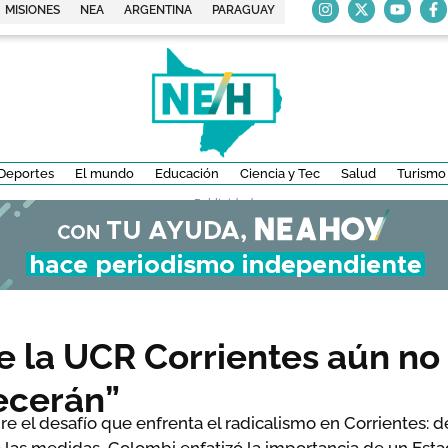
MISIONES
NEA
ARGENTINA
PARAGUAY
Deportes
El mundo
Educación
Ciencia y Tec
Salud
Turismo
- Publicidad -
e la UCR Corrientes aún no s
ecerán”
re el desafío que enfrenta el radicalismo en Corrientes: def