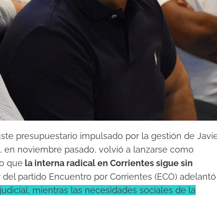
ste presupuestario impulsado por la gestión de Javi
e, en noviembre pasado, volvió a lanzarse como
ro que
la interna radical en Corrientes sigue sin
der del partido Encuentro por Corrientes (ECO) adelantó
 judicial, mientras las necesidades sociales de la