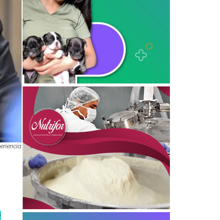
eriencia
e