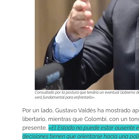
Consultado por la postura que tendría un eventual Gobierno de
será fundamental para enfrentarlo».
Por un lado, Gustavo Valdés ha mostrado apo
libertario, mientras que Colombi, con un ton
presente.
«El Estado no puede estar ausente en
decisiones tienen que orientarse hacia una pol