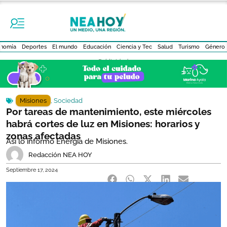
nomía
Deportes
El mundo
Educación
Ciencia y Tec
Salud
Turismo
Género
- Publicidad -
Misiones
,
Sociedad
Por tareas de mantenimiento, este miércoles
habrá cortes de luz en Misiones: horarios y
zonas afectadas
Así lo informó Energía de Misiones.
Redacción NEA HOY
Septiembre 17, 2024