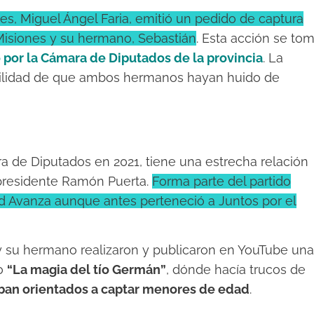
les, Miguel Ángel Faria, emitió un pedido de captura
 Misiones y su hermano, Sebastián
. Esta acción se to
 por la Cámara de Diputados de la provincia
. La
ibilidad de que ambos hermanos hayan huido de
ra de Diputados en 2021, tiene una estrecha relación
xpresidente Ramón Puerta.
Forma parte del partido
tad Avanza aunque antes perteneció a Juntos por el
 y su hermano realizaron y publicaron en YouTube una
lo
“La magia del tío Germán”
, dónde hacía trucos de
ban orientados a captar menores de edad
.