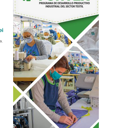
ei
za
,