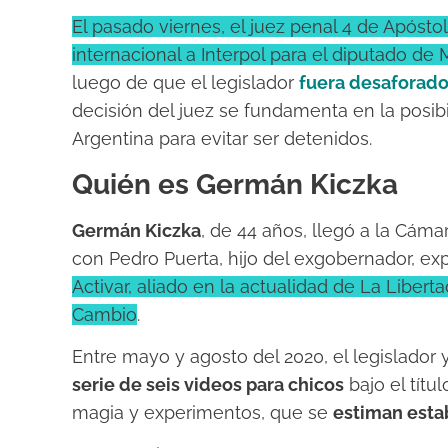
El pasado viernes, el juez penal 4 de Apósto
internacional a Interpol para el diputado de
luego de que el legislador
fuera desaforado
decisión del juez se fundamenta en la pos
Argentina para evitar ser detenidos.
Quién es Germán Kiczka
Germán Kiczka
, de 44 años, llegó a la Cáma
con Pedro Puerta, hijo del exgobernador, e
Activar, aliado en la actualidad de La Liber
Cambio
.
Entre mayo y agosto del 2020, el legislador
serie de seis videos para chicos
bajo el títu
magia y experimentos, que se
estiman esta