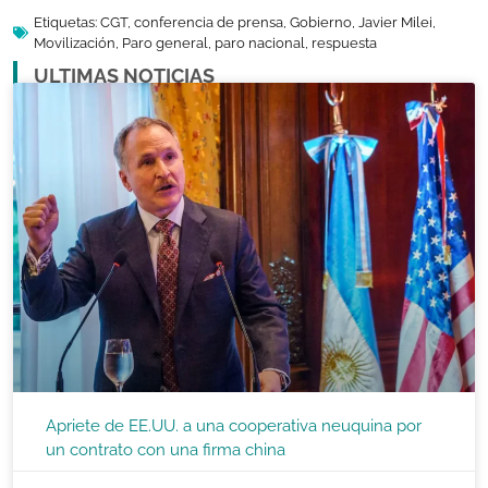
Etiquetas:
CGT
,
conferencia de prensa
,
Gobierno
,
Javier Milei
,
Movilización
,
Paro general
,
paro nacional
,
respuesta
ULTIMAS NOTICIAS
Apriete de EE.UU. a una cooperativa neuquina por
un contrato con una firma china