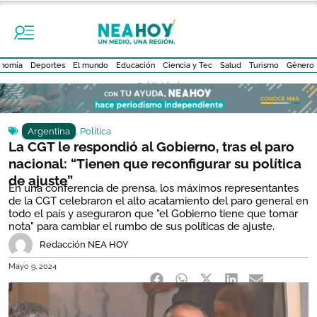
nomía
Deportes
El mundo
Educación
Ciencia y Tec
Salud
Turismo
Género
- Publicidad -
Argentina
,
Política
La CGT le respondió al Gobierno, tras el paro
nacional: “Tienen que reconfigurar su política
de ajuste”
En una conferencia de prensa, los máximos representantes
de la CGT celebraron el alto acatamiento del paro general en
todo el país y aseguraron que "el Gobierno tiene que tomar
nota" para cambiar el rumbo de sus políticas de ajuste.
Redacción NEA HOY
Mayo 9, 2024