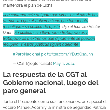
mantendrá el plan de lucha.
«La contundencia del paro que vimos en el día de hoy
demuestra que el Gobierno tiene que tomar nota
reconfigurar su política de ajuste
-dijo el triunviro Héctor
Daer-.
Su política está llevando a trabajadores y
trabajadoras a extremos que difícilmente se puedan
recuperar si estas políticas siguen adelante”.
#ParoNacional
pic.twitter.com/YD8dQs9Jhn
— CGT (@cgtoficialok)
May 9, 2024
La respuesta de la CGT al
Gobierno nacional, luego del
paro general
Tanto el Presidente como sus funcionarios, en especial el
vocero Manuel Adorni y la ministra de Seguridad Patricia