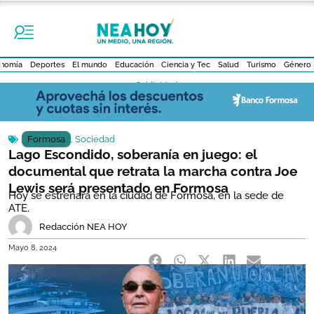
nomía
Deportes
El mundo
Educación
Ciencia y Tec
Salud
Turismo
Género
- Publicidad -
Formosa
,
Sociedad
Lago Escondido, soberanía en juego: el
documental que retrata la marcha contra Joe
Lewis será presentado en Formosa
Hoy se estrenará en la ciudad de Formosa, en la sede de
ATE.
Redacción NEA HOY
Mayo 8, 2024