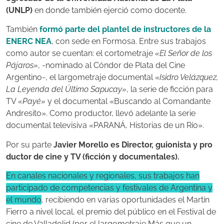
(UNLP)
en donde también ejerció como docente.
También
formó parte del plantel de instructores de la
ENERC NEA
, con sede en Formosa. Entre sus trabajos
como autor se cuentan: el cortometraje
«El Señor de los
Pájaros»
, -nominado al Cóndor de Plata del Cine
Argentino-, el largometraje documental «
Isidro Velázquez,
La Leyenda del Último Sapucay»
, la serie de ficción para
TV
«Payé»
y el documental «Buscando al Comandante
Andresito». Como productor, llevó adelante la serie
documental televisiva «PARANÁ, Historias de un Río».
Por su parte
Javier Morello es Director, guionista y pro
ductor de cine y TV (ficción y documentales).
En canales nacionales y regionales, sus trabajos han
participado de competencias y festivales de Argentina y
el mundo
, recibiendo en varias oportunidades el Martín
Fierro a nivel local, el premio del público en el Festival de
cine de Valladolid (por el largometraje Más que un