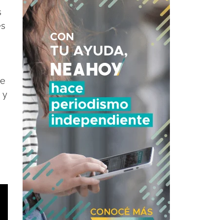
s
es
de
 y