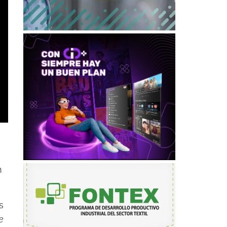
n
s
e