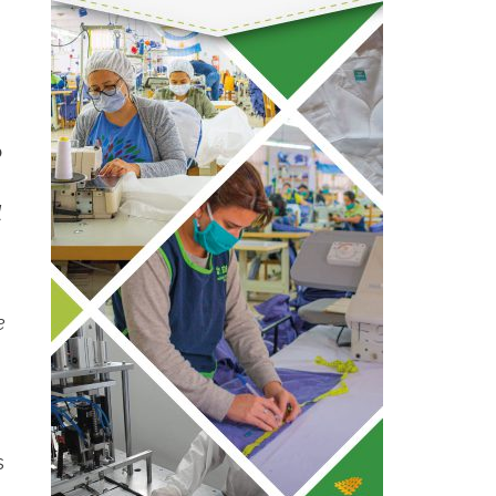
o
l
e
s