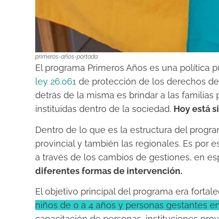
primeros-años-portada
El programa Primeros Años es una política pú
ley 26.061
de protección de los derechos de l
detrás de la misma es brindar a las familias 
instituidas dentro de la sociedad.
Hoy está 
Dentro de lo que es la estructura del progr
provincial y también las regionales. Es por 
a través de los cambios de gestiones, en esp
diferentes formas de intervención.
El objetivo principal del programa era forta
niños de 0 a 4 años y personas gestantes en 
capacitación de personas, instituciones prov