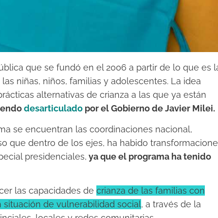
blica que se fundó en el 2006 a partir de lo que es l
as niñas, niños, familias y adolescentes. La idea
prácticas alternativas de crianza a las que ya están
siendo
desarticulado
por el Gobierno de Javier Milei.
ama se encuentran las coordinaciones nacional,
eso que dentro de los ejes, ha habido transformacion
ecial presidenciales,
ya que el programa ha tenido
lecer las capacidades de
crianza de las familias con
situación de vulnerabilidad social
, a través de la
inciales, locales y redes comunitarias.