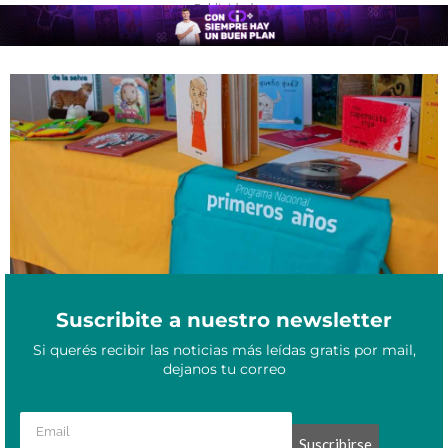
- Publicidad -
Primeros Años: la motosierra en contra de programas para las
Mayo 2, 2024
infancias
Suscribite a nuestro newsletter
Si querés recibir las noticias más leídas gratis por mail,
dejanos tu correo
Suscribirse