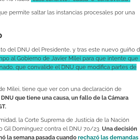
ue permite saltar las instancias procesales por una
o
cto del DNU del Presidente, y tras este nuevo guiño 
po al Gobierno de Javier Milei para que intente que 
enado, que convalide el DNU que modifica partes de
e Milei, tiene que ver con una declaración de
l DNU que tiene una causa, un fallo de la Cámara
GT.
imidad, la Corte Suprema de Justicia de la Nación
do Gil Domínguez contra el DNU 70/23.
Una decisión
 tomó la semana pasada cuando
rechazó las demandas