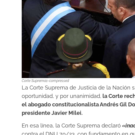
Corte Suprema1-compressed
La Corte Suprema de Justicia de la Nación si
oportunidad, y por unanimidad,
la Corte rec
el abogado constitucionalista Andrés Gil 
presidente Javier Milei.
En esa línea, la Corte Suprema declaró
«ina
contra el DNU 70/23, con fundamento en q