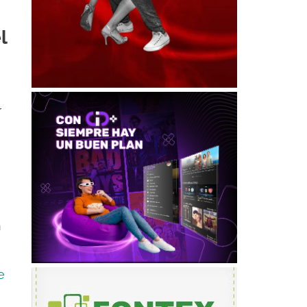
l
r
n
e