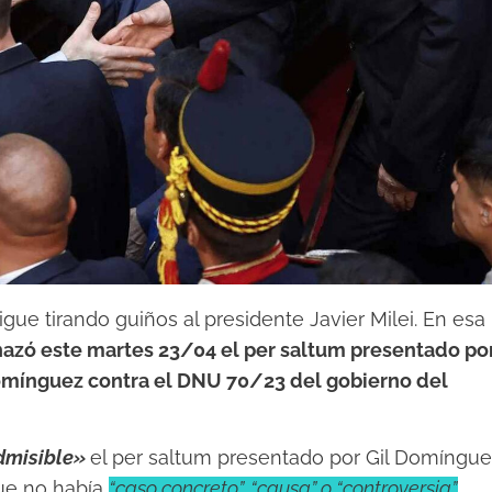
gue tirando guiños al presidente Javier Milei. En esa
hazó este martes 23/04 el per saltum presentado po
Domínguez contra el DNU 70/23 del gobierno del
dmisible»
el per saltum presentado por Gil Domíngu
ue no había
“caso concreto”, “causa” o “controversia”.