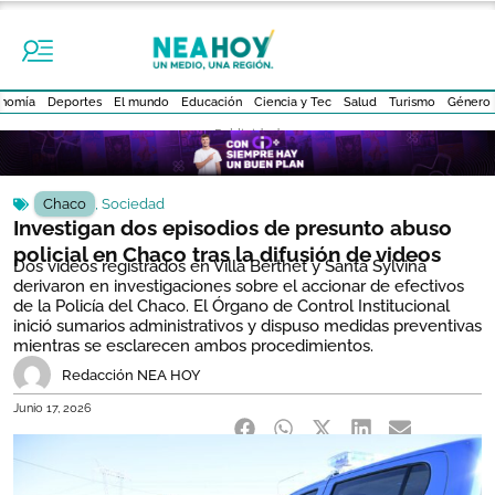
nomía
Deportes
El mundo
Educación
Ciencia y Tec
Salud
Turismo
Género
- Publicidad -
Chaco
,
Sociedad
Investigan dos episodios de presunto abuso
policial en Chaco tras la difusión de videos
Dos videos registrados en Villa Berthet y Santa Sylvina
derivaron en investigaciones sobre el accionar de efectivos
de la Policía del Chaco. El Órgano de Control Institucional
inició sumarios administrativos y dispuso medidas preventivas
mientras se esclarecen ambos procedimientos.
Redacción NEA HOY
Junio 17, 2026