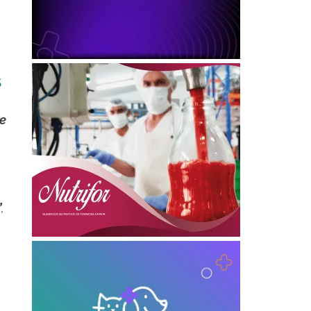
5
de
”
,