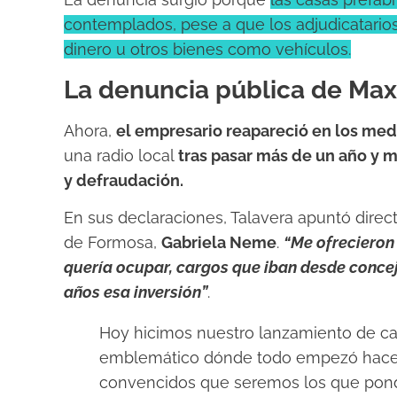
contemplados, pese a que los adjudicatari
dinero u otros bienes como vehículos.
La denuncia pública de Max
Ahora,
el empresario reapareció en los med
una radio local
tras pasar más de un año y m
y defraudación.
En sus declaraciones,
Talavera apuntó direc
de Formosa,
Gabriela Neme
.
“Me ofrecieron
quería ocupar, cargos que iban desde concej
años esa inversión”
.
Hoy hicimos nuestro lanzamiento de c
emblemático dónde todo empezó hace 
convencidos que seremos los que pond