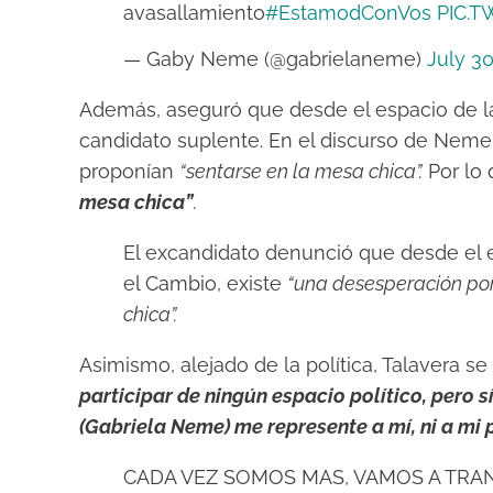
avasallamiento
#EstamodConVos
PIC.
— Gaby Neme (@gabrielaneme)
July 30
Además, aseguró que desde el espacio de la 
candidato suplente. En el discurso de Neme
proponían
“sentarse en la mesa chica”.
Por lo 
mesa chica”
.
El excandidato denunció que
desde el 
el Cambio, existe
“una desesperación po
chica”
.
Asimismo, alejado de la política, Talavera s
participar de ningún espacio político, pero s
(Gabriela Neme) me represente a mí, ni a mi pa
CADA VEZ SOMOS MAS, VAMOS A TR