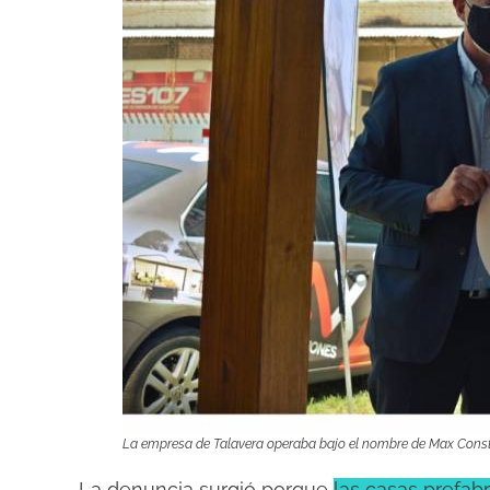
La empresa de Talavera operaba bajo el nombre de Max Const
La denuncia surgió porque
las casas prefab