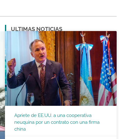
ULTIMAS NOTICIAS
Apriete de EE.UU. a una cooperativa
neuquina por un contrato con una firma
china