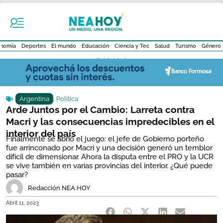
nomía
Deportes
El mundo
Educación
Ciencia y Tec
Salud
Turismo
Género
- Publicidad -
Argentina
,
Política
Arde Juntos por el Cambio: Larreta contra
Macri y las consecuencias impredecibles en el
interior del país
Finalmente se abrió el juego: el jefe de Gobierno porteño
fue arrinconado por Macri y una decisión generó un temblor
difícil de dimensionar. Ahora la disputa entre el PRO y la UCR
se vive también en varias provincias del interior. ¿Qué puede
pasar?
Redacción NEA HOY
Abril 11, 2023