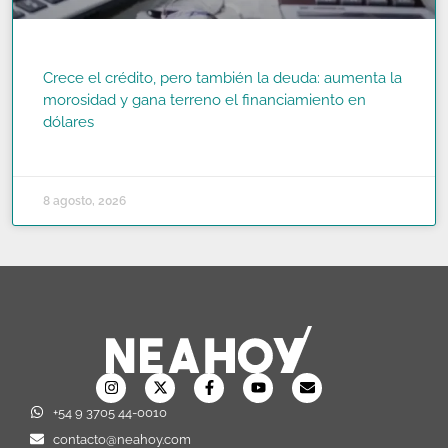
Crece el crédito, pero también la deuda: aumenta la
morosidad y gana terreno el financiamiento en
dólares
READ MORE »
8 agosto, 2026
+54 9 3705 44-0010
contacto@neahoy.com