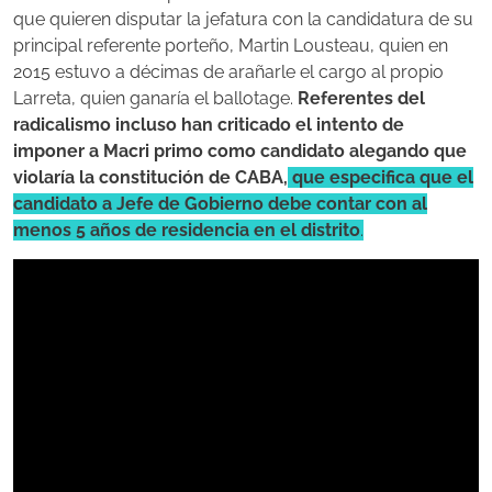
que quieren disputar la jefatura con la candidatura de su
principal referente porteño, Martin Lousteau, quien en
2015 estuvo a décimas de arañarle el cargo al propio
Larreta, quien ganaría el ballotage.
Referentes del
radicalismo incluso han criticado el intento de
imponer a Macri primo como candidato alegando que
violaría la constitución de CABA,
que especifica que el
candidato a Jefe de Gobierno debe contar con al
menos 5 años de residencia en el distrito
.