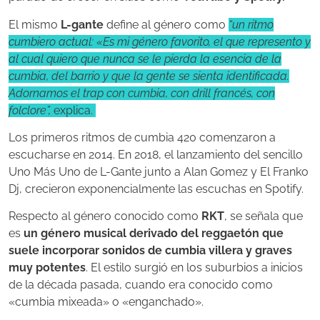
El mismo
L-gante
define al género como
“un ritmo
cumbiero actual: «Es mi género favorito, el que represento y
al cual quiero que nunca se le pierda la esencia de la
cumbia, del barrio y que la gente se sienta identificada.
Adornamos el trap con cumbia, con drill francés, con
folclore”,
explica.
Los primeros ritmos de cumbia 420 comenzaron a
escucharse en 2014. En 2018, el lanzamiento del sencillo
Uno Más Uno de L-Gante junto a Alan Gomez y El Franko
Dj, crecieron exponencialmente las escuchas en Spotify.
Respecto al género conocido como
RKT
, se señala que
es
un género musical derivado del reggaetón que
suele incorporar sonidos de cumbia villera y graves
muy potentes
. El estilo surgió en los suburbios a inicios
de la década pasada, cuando era conocido como
«cumbia mixeada» o «enganchado».