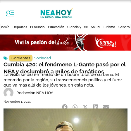
nomía
Deportes
El mundo
Educación
Ciencia y Tec
Salud
Turismo
Género
- Publicidad -
Corrientes
,
Sociedad
Cumbia 420: el fenómeno L-Gante pasó por el
NEA y deslumbró a miles de fanáticos
La visita se dio en medio de un boom total de su fama. El
recorrido por la región, su transcendencia política y el furor
que va más allá de los jóvenes, en esta nota.
Redacción NEA HOY
Noviembre 1, 2021