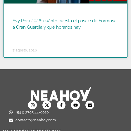
Yvy Porá 2026: cuánto cuesta el pasaje de Formosa
a Gran Guardia y qué horarios hay
READ MORE »
7 agosto, 2026
+54 9 3705 44-0010
contacto@neahoy.com