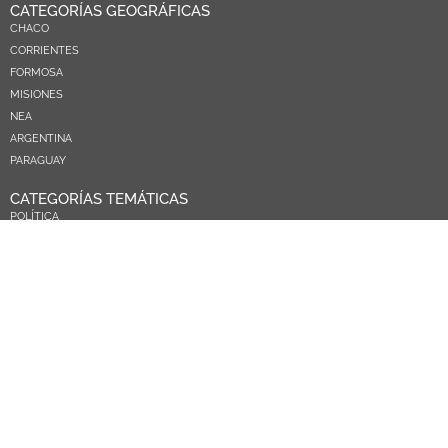
CATEGORÍAS GEOGRÁFICAS
CHACO
CORRIENTES
FORMOSA
MISIONES
NEA
ARGENTINA
PARAGUAY
CATEGORÍAS TEMÁTICAS
POLÍTICA
SOCIEDAD
ECONOMIA
DEPORTES
EL MUNDO
EDUCACIÓN
CIENCIA Y TEC
SALUD
TURISMO
PRÓXIMOS PAGOS