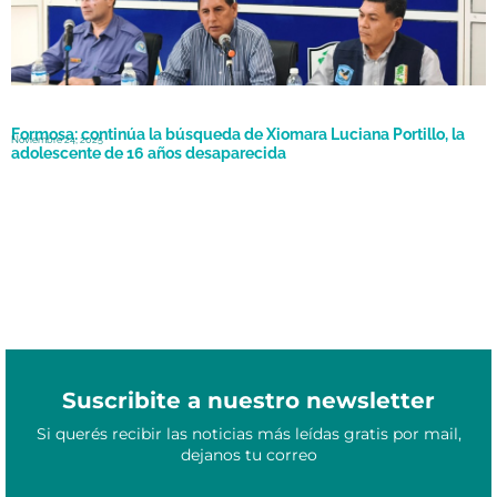
Formosa: continúa la búsqueda de Xiomara Luciana Portillo, la
Noviembre 24, 2025
adolescente de 16 años desaparecida
Suscribite a nuestro newsletter
Si querés recibir las noticias más leídas gratis por mail,
dejanos tu correo