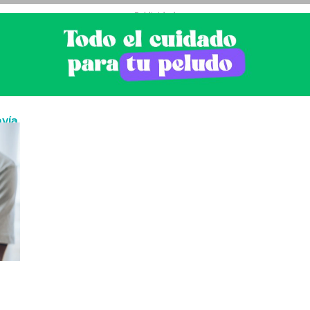
- Publicidad -
avía