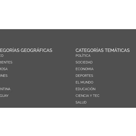
EGORÍAS GEOGRÁFICAS
CATEGORÍAS TEMÁTICAS
CO
POLÍTICA
IENTES
SOCIEDAD
MOSA
ECONOMIA
ONES
DEPORTES
EL MUNDO
NTINA
EDUCACIÓN
GUAY
CIENCIA Y TEC
SALUD
TURISMO
PRÓXIMOS PAGOS