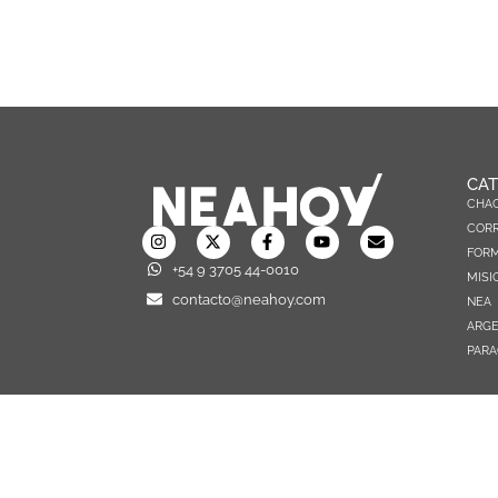
CAT
CHA
CORR
FOR
+54 9 3705 44-0010
MISI
contacto@neahoy.com
NEA
ARGE
PARA
TODOS LOS DERECHOS RESERVADOS © 2026 NEAHOY.COM