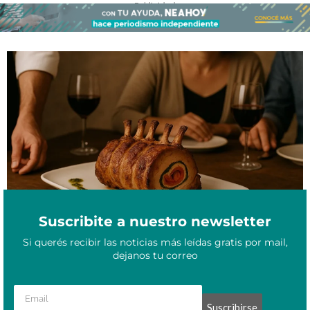
- Publicidad -
Carré de cerdo tierno y jugoso: cómo lograr el punto exacto sin
Noviembre 8, 2025
secarlo
Suscribite a nuestro newsletter
Si querés recibir las noticias más leídas gratis por mail,
dejanos tu correo
Suscribirse