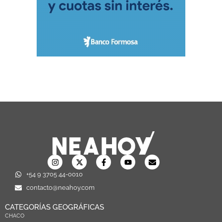
+54 9 3705 44-0010
contacto@neahoy.com
CATEGORÍAS GEOGRÁFICAS
CHACO