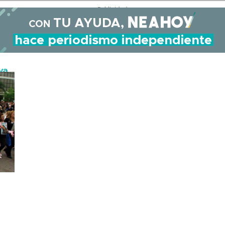
- Publicidad -
va
nero