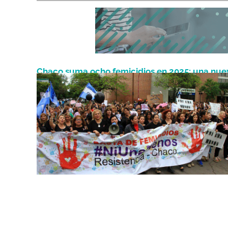
Chaco suma ocho femicidios en 2025: una nue
Julio 29, 2025
víctima reabre el reclamo por políticas de gé