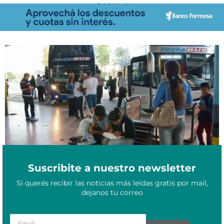
- Publicidad -
Aumentan los pasajes desde Formosa: conocé las nuevas tarifas
Noviembre 6, 2025
hacia Retiro, Córdoba y otros destinos
Suscribite a nuestro newsletter
Si querés recibir las noticias más leídas gratis por mail,
dejanos tu correo