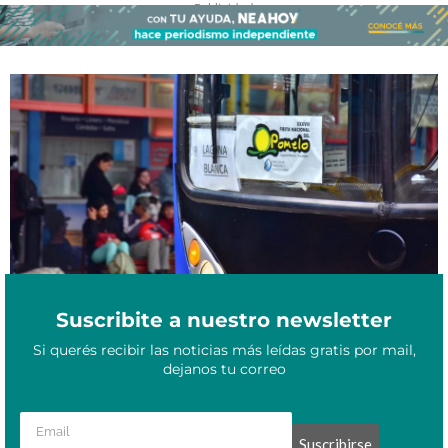
- Publicidad -
Fiesta Nacional del Pomelo en Formosa: horarios, rutas y tarifas
Septiembre 12, 2025
de colectivos para el fin de semana
Suscribite a nuestro newsletter
Si querés recibir las noticias más leídas gratis por mail,
dejanos tu correo
Suscribirse