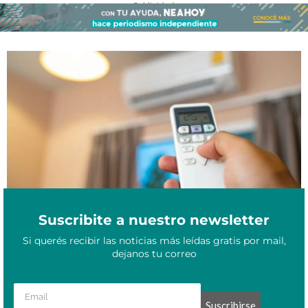
- Publicidad -
El tarifazo en el NEA acumula casi un 3000% y empuja la
Abril 21, 2026
inflación mas alta del país
Suscribite a nuestro newsletter
Si querés recibir las noticias más leídas gratis por mail,
dejanos tu correo
Suscribirse