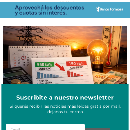
- Publicidad -
Impacto tarifario: ¿Cuándo llegarán las facturas de marzo con el
Marzo 20, 2026
recorte de subsidios para el Norte argentino?
Suscribite a nuestro newsletter
Si querés recibir las noticias más leídas gratis por mail,
dejanos tu correo