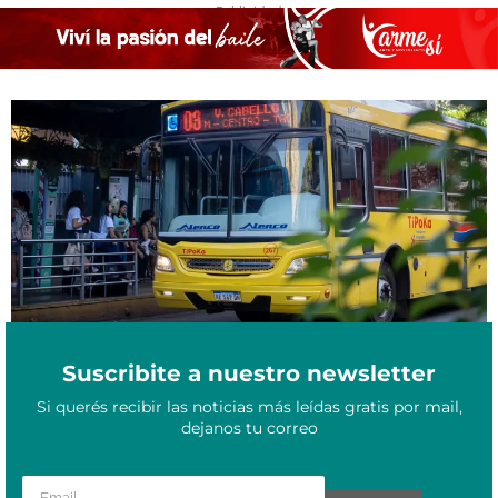
- Publicidad -
Colectivos en Posadas: convocan a audiencia pública para
Diciembre 23, 2025
debatir un nuevo aumento del boleto
Suscribite a nuestro newsletter
Si querés recibir las noticias más leídas gratis por mail,
dejanos tu correo