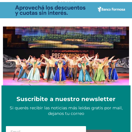
- Publicidad -
Pre-Cosquín en Formosa: más de 200 artistas animan un fin de
Noviembre 15, 2025
semana a puro folklore
Suscribite a nuestro newsletter
Si querés recibir las noticias más leídas gratis por mail,
dejanos tu correo